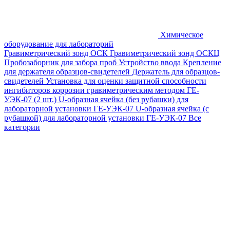
Химическое
оборудование для лабораторий
Гравиметрический зонд ОСК
Гравиметрический зонд ОСКЦ
Пробозаборник для забора проб
Устройство ввода
Крепление
для держателя образцов-свидетелей
Держатель для образцов-
свидетелей
Установка для оценки защитной способности
ингибиторов коррозии гравиметрическим методом ГЕ-
УЭК-07 (2 шт.)
U-образная ячейка (без рубашки) для
лабораторной установки ГЕ-УЭК-07
U-образная ячейка (с
рубашкой) для лабораторной установки ГЕ-УЭК-07
Все
категории