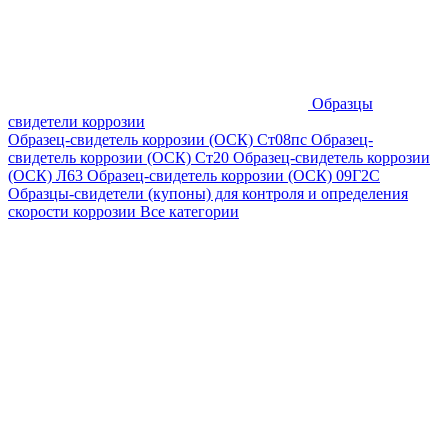
Образцы
свидетели коррозии
Образец-свидетель коррозии (ОСК) Ст08пс
Образец-
свидетель коррозии (ОСК) Ст20
Образец-свидетель коррозии
(ОСК) Л63
Образец-свидетель коррозии (ОСК) 09Г2С
Образцы-свидетели (купоны) для контроля и определения
скорости коррозии
Все категории