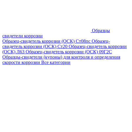
Образцы
свидетели коррозии
Образец-свидетель коррозии (ОСК) Ст08пс
Образец-
свидетель коррозии (ОСК) Ст20
Образец-свидетель коррозии
(ОСК) Л63
Образец-свидетель коррозии (ОСК) 09Г2С
Образцы-свидетели (купоны) для контроля и определения
скорости коррозии
Все категории