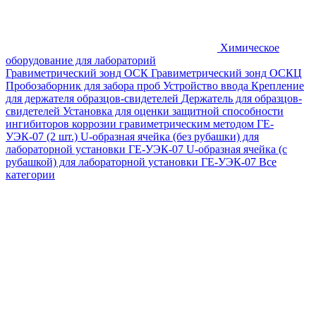
Химическое
оборудование для лабораторий
Гравиметрический зонд ОСК
Гравиметрический зонд ОСКЦ
Пробозаборник для забора проб
Устройство ввода
Крепление
для держателя образцов-свидетелей
Держатель для образцов-
свидетелей
Установка для оценки защитной способности
ингибиторов коррозии гравиметрическим методом ГЕ-
УЭК-07 (2 шт.)
U-образная ячейка (без рубашки) для
лабораторной установки ГЕ-УЭК-07
U-образная ячейка (с
рубашкой) для лабораторной установки ГЕ-УЭК-07
Все
категории