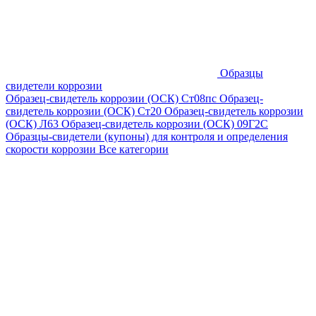
Образцы
свидетели коррозии
Образец-свидетель коррозии (ОСК) Ст08пс
Образец-
свидетель коррозии (ОСК) Ст20
Образец-свидетель коррозии
(ОСК) Л63
Образец-свидетель коррозии (ОСК) 09Г2С
Образцы-свидетели (купоны) для контроля и определения
скорости коррозии
Все категории