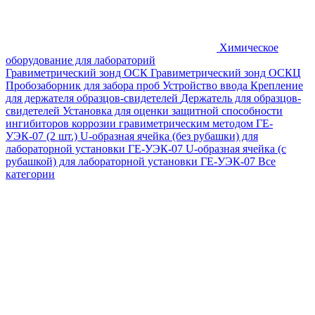
Химическое
оборудование для лабораторий
Гравиметрический зонд ОСК
Гравиметрический зонд ОСКЦ
Пробозаборник для забора проб
Устройство ввода
Крепление
для держателя образцов-свидетелей
Держатель для образцов-
свидетелей
Установка для оценки защитной способности
ингибиторов коррозии гравиметрическим методом ГЕ-
УЭК-07 (2 шт.)
U-образная ячейка (без рубашки) для
лабораторной установки ГЕ-УЭК-07
U-образная ячейка (с
рубашкой) для лабораторной установки ГЕ-УЭК-07
Все
категории