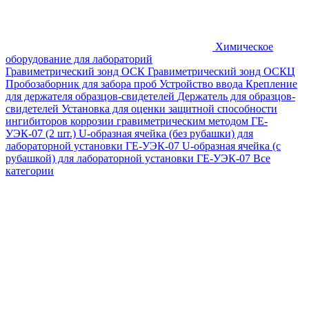
Химическое
оборудование для лабораторий
Гравиметрический зонд ОСК
Гравиметрический зонд ОСКЦ
Пробозаборник для забора проб
Устройство ввода
Крепление
для держателя образцов-свидетелей
Держатель для образцов-
свидетелей
Установка для оценки защитной способности
ингибиторов коррозии гравиметрическим методом ГЕ-
УЭК-07 (2 шт.)
U-образная ячейка (без рубашки) для
лабораторной установки ГЕ-УЭК-07
U-образная ячейка (с
рубашкой) для лабораторной установки ГЕ-УЭК-07
Все
категории