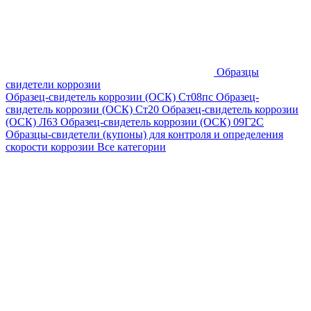
Образцы
свидетели коррозии
Образец-свидетель коррозии (ОСК) Ст08пс
Образец-
свидетель коррозии (ОСК) Ст20
Образец-свидетель коррозии
(ОСК) Л63
Образец-свидетель коррозии (ОСК) 09Г2С
Образцы-свидетели (купоны) для контроля и определения
скорости коррозии
Все категории