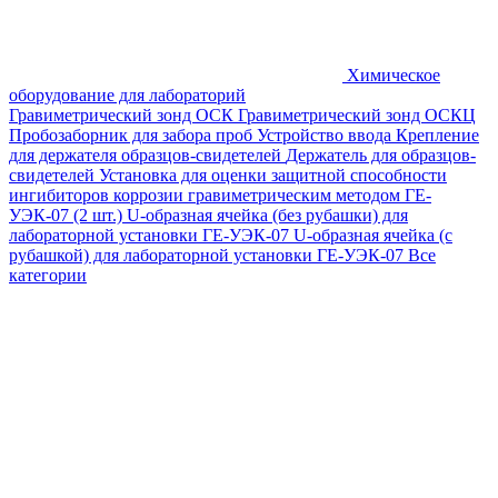
Химическое
оборудование для лабораторий
Гравиметрический зонд ОСК
Гравиметрический зонд ОСКЦ
Пробозаборник для забора проб
Устройство ввода
Крепление
для держателя образцов-свидетелей
Держатель для образцов-
свидетелей
Установка для оценки защитной способности
ингибиторов коррозии гравиметрическим методом ГЕ-
УЭК-07 (2 шт.)
U-образная ячейка (без рубашки) для
лабораторной установки ГЕ-УЭК-07
U-образная ячейка (с
рубашкой) для лабораторной установки ГЕ-УЭК-07
Все
категории