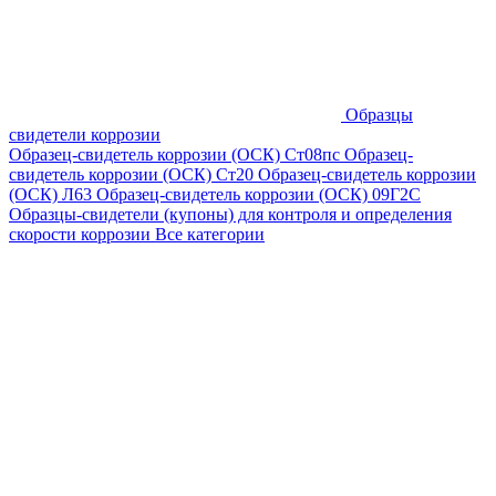
Образцы
свидетели коррозии
Образец-свидетель коррозии (ОСК) Ст08пс
Образец-
свидетель коррозии (ОСК) Ст20
Образец-свидетель коррозии
(ОСК) Л63
Образец-свидетель коррозии (ОСК) 09Г2С
Образцы-свидетели (купоны) для контроля и определения
скорости коррозии
Все категории