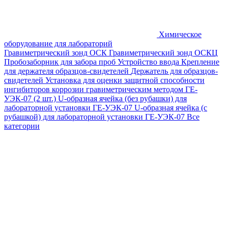
Химическое
оборудование для лабораторий
Гравиметрический зонд ОСК
Гравиметрический зонд ОСКЦ
Пробозаборник для забора проб
Устройство ввода
Крепление
для держателя образцов-свидетелей
Держатель для образцов-
свидетелей
Установка для оценки защитной способности
ингибиторов коррозии гравиметрическим методом ГЕ-
УЭК-07 (2 шт.)
U-образная ячейка (без рубашки) для
лабораторной установки ГЕ-УЭК-07
U-образная ячейка (с
рубашкой) для лабораторной установки ГЕ-УЭК-07
Все
категории