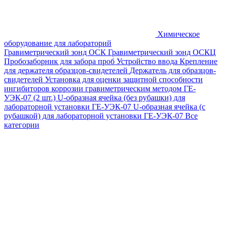
Химическое
оборудование для лабораторий
Гравиметрический зонд ОСК
Гравиметрический зонд ОСКЦ
Пробозаборник для забора проб
Устройство ввода
Крепление
для держателя образцов-свидетелей
Держатель для образцов-
свидетелей
Установка для оценки защитной способности
ингибиторов коррозии гравиметрическим методом ГЕ-
УЭК-07 (2 шт.)
U-образная ячейка (без рубашки) для
лабораторной установки ГЕ-УЭК-07
U-образная ячейка (с
рубашкой) для лабораторной установки ГЕ-УЭК-07
Все
категории