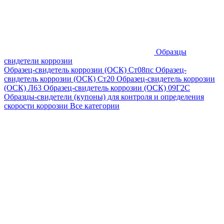
Образцы
свидетели коррозии
Образец-свидетель коррозии (ОСК) Ст08пс
Образец-
свидетель коррозии (ОСК) Ст20
Образец-свидетель коррозии
(ОСК) Л63
Образец-свидетель коррозии (ОСК) 09Г2С
Образцы-свидетели (купоны) для контроля и определения
скорости коррозии
Все категории