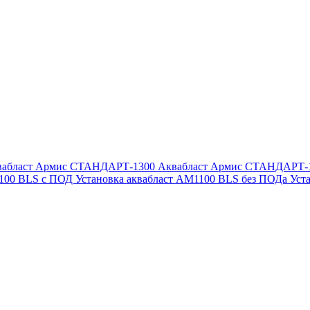
вабласт Армис СТАНДАРТ-1300
Аквабласт Армис СТАНДАРТ-
1100 BLS с ПОД
Установка аквабласт AM1100 BLS без ПОДа
Уст