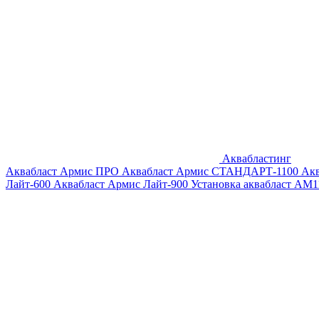
Аквабластинг
Аквабласт Армис ПРО
Аквабласт Армис СТАНДАРТ-1100
Ак
Лайт-600
Аквабласт Армис Лайт-900
Установка аквабласт AM