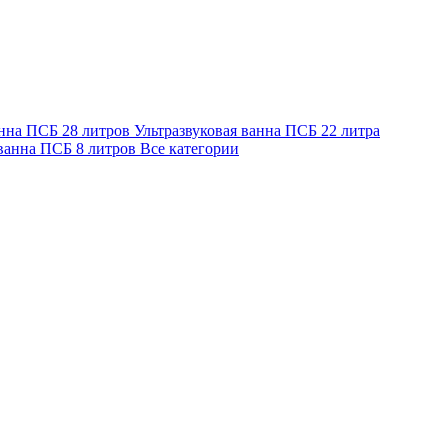
анна ПСБ 28 литров
Ультразвуковая ванна ПСБ 22 литра
 ванна ПСБ 8 литров
Все категории