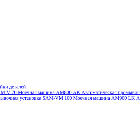
йки деталей
SAM-V 70
Моечная машина АМ800 AK
Автоматическая промыво
мывочная установка SAM-VM 100
Моечная машина AM900 LK
А