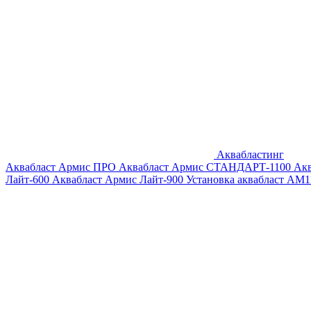
Аквабластинг
Аквабласт Армис ПРО
Аквабласт Армис СТАНДАРТ-1100
Ак
Лайт-600
Аквабласт Армис Лайт-900
Установка аквабласт AM