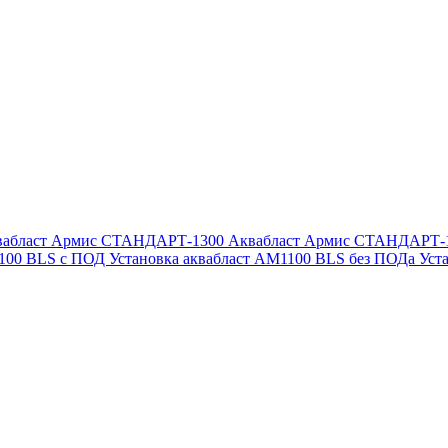
вабласт Армис СТАНДАРТ-1300
Аквабласт Армис СТАНДАРТ-
1100 BLS с ПОД
Установка аквабласт AM1100 BLS без ПОДа
Уст