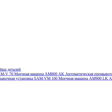
йки деталей
SAM-V 70
Моечная машина АМ800 AK
Автоматическая промыво
мывочная установка SAM-VM 100
Моечная машина AM900 LK
А