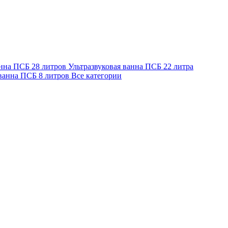
анна ПСБ 28 литров
Ультразвуковая ванна ПСБ 22 литра
 ванна ПСБ 8 литров
Все категории