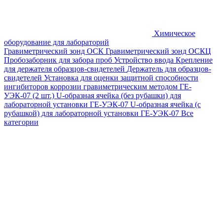
Химическое
оборудование для лабораторий
Гравиметрический зонд ОСК
Гравиметрический зонд ОСКЦ
Пробозаборник для забора проб
Устройство ввода
Крепление
для держателя образцов-свидетелей
Держатель для образцов-
свидетелей
Установка для оценки защитной способности
ингибиторов коррозии гравиметрическим методом ГЕ-
УЭК-07 (2 шт.)
U-образная ячейка (без рубашки) для
лабораторной установки ГЕ-УЭК-07
U-образная ячейка (с
рубашкой) для лабораторной установки ГЕ-УЭК-07
Все
категории