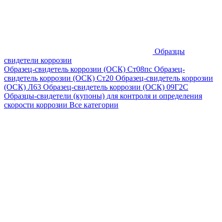
Образцы
свидетели коррозии
Образец-свидетель коррозии (ОСК) Ст08пс
Образец-
свидетель коррозии (ОСК) Ст20
Образец-свидетель коррозии
(ОСК) Л63
Образец-свидетель коррозии (ОСК) 09Г2С
Образцы-свидетели (купоны) для контроля и определения
скорости коррозии
Все категории