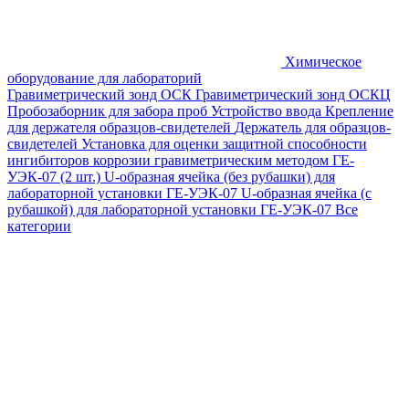
Химическое
оборудование для лабораторий
Гравиметрический зонд ОСК
Гравиметрический зонд ОСКЦ
Пробозаборник для забора проб
Устройство ввода
Крепление
для держателя образцов-свидетелей
Держатель для образцов-
свидетелей
Установка для оценки защитной способности
ингибиторов коррозии гравиметрическим методом ГЕ-
УЭК-07 (2 шт.)
U-образная ячейка (без рубашки) для
лабораторной установки ГЕ-УЭК-07
U-образная ячейка (с
рубашкой) для лабораторной установки ГЕ-УЭК-07
Все
категории