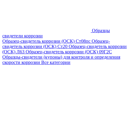
Образцы
свидетели коррозии
Образец-свидетель коррозии (ОСК) Ст08пс
Образец-
свидетель коррозии (ОСК) Ст20
Образец-свидетель коррозии
(ОСК) Л63
Образец-свидетель коррозии (ОСК) 09Г2С
Образцы-свидетели (купоны) для контроля и определения
скорости коррозии
Все категории