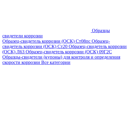
Образцы
свидетели коррозии
Образец-свидетель коррозии (ОСК) Ст08пс
Образец-
свидетель коррозии (ОСК) Ст20
Образец-свидетель коррозии
(ОСК) Л63
Образец-свидетель коррозии (ОСК) 09Г2С
Образцы-свидетели (купоны) для контроля и определения
скорости коррозии
Все категории