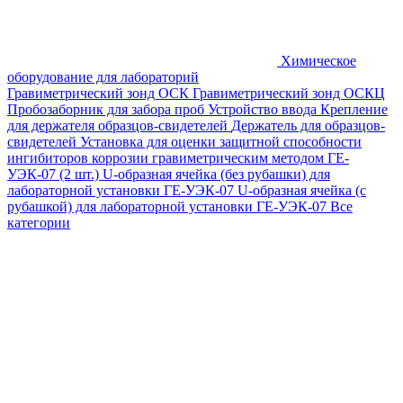
Химическое
оборудование для лабораторий
Гравиметрический зонд ОСК
Гравиметрический зонд ОСКЦ
Пробозаборник для забора проб
Устройство ввода
Крепление
для держателя образцов-свидетелей
Держатель для образцов-
свидетелей
Установка для оценки защитной способности
ингибиторов коррозии гравиметрическим методом ГЕ-
УЭК-07 (2 шт.)
U-образная ячейка (без рубашки) для
лабораторной установки ГЕ-УЭК-07
U-образная ячейка (с
рубашкой) для лабораторной установки ГЕ-УЭК-07
Все
категории