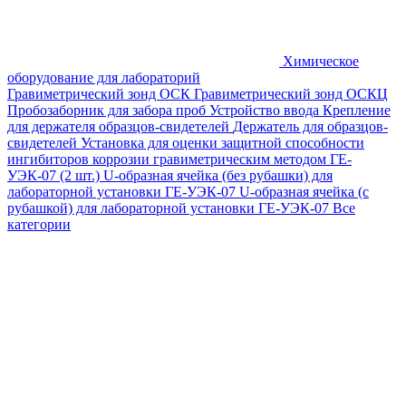
Химическое
оборудование для лабораторий
Гравиметрический зонд ОСК
Гравиметрический зонд ОСКЦ
Пробозаборник для забора проб
Устройство ввода
Крепление
для держателя образцов-свидетелей
Держатель для образцов-
свидетелей
Установка для оценки защитной способности
ингибиторов коррозии гравиметрическим методом ГЕ-
УЭК-07 (2 шт.)
U-образная ячейка (без рубашки) для
лабораторной установки ГЕ-УЭК-07
U-образная ячейка (с
рубашкой) для лабораторной установки ГЕ-УЭК-07
Все
категории