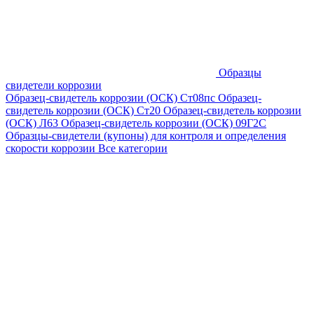
Образцы
свидетели коррозии
Образец-свидетель коррозии (ОСК) Ст08пс
Образец-
свидетель коррозии (ОСК) Ст20
Образец-свидетель коррозии
(ОСК) Л63
Образец-свидетель коррозии (ОСК) 09Г2С
Образцы-свидетели (купоны) для контроля и определения
скорости коррозии
Все категории