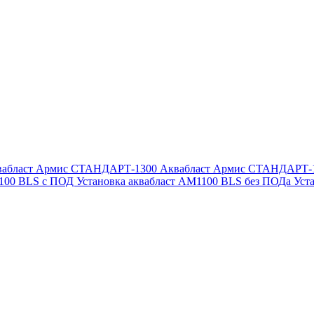
вабласт Армис СТАНДАРТ-1300
Аквабласт Армис СТАНДАРТ-
1100 BLS с ПОД
Установка аквабласт AM1100 BLS без ПОДа
Уст