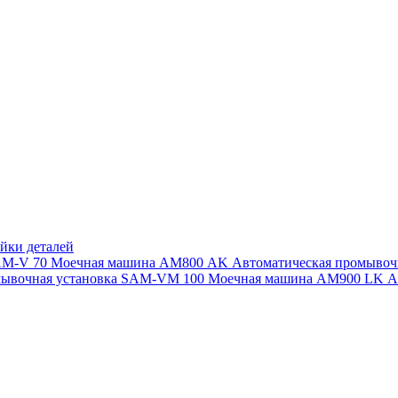
йки деталей
SAM-V 70
Моечная машина АМ800 AK
Автоматическая промыво
мывочная установка SAM-VM 100
Моечная машина AM900 LK
А