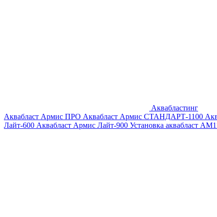
Аквабластинг
Аквабласт Армис ПРО
Аквабласт Армис СТАНДАРТ-1100
Ак
Лайт-600
Аквабласт Армис Лайт-900
Установка аквабласт AM