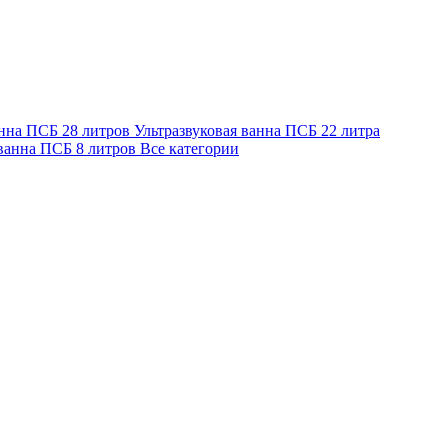
анна ПСБ 28 литров
Ультразвуковая ванна ПСБ 22 литра
 ванна ПСБ 8 литров
Все категории