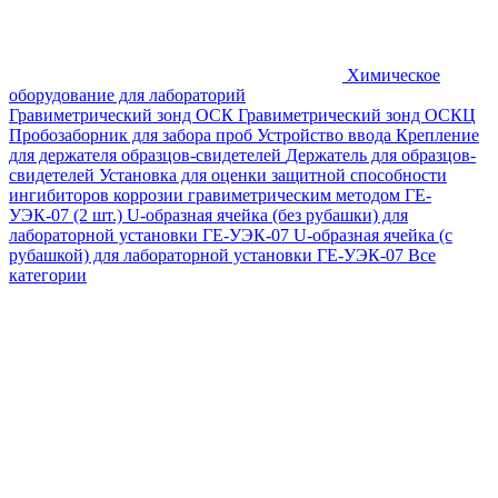
Химическое
оборудование для лабораторий
Гравиметрический зонд ОСК
Гравиметрический зонд ОСКЦ
Пробозаборник для забора проб
Устройство ввода
Крепление
для держателя образцов-свидетелей
Держатель для образцов-
свидетелей
Установка для оценки защитной способности
ингибиторов коррозии гравиметрическим методом ГЕ-
УЭК-07 (2 шт.)
U-образная ячейка (без рубашки) для
лабораторной установки ГЕ-УЭК-07
U-образная ячейка (с
рубашкой) для лабораторной установки ГЕ-УЭК-07
Все
категории