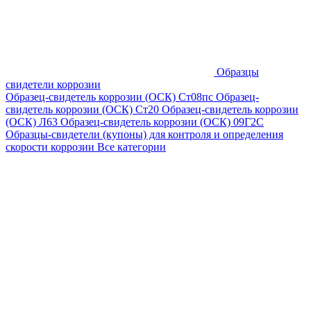
Образцы
свидетели коррозии
Образец-свидетель коррозии (ОСК) Ст08пс
Образец-
свидетель коррозии (ОСК) Ст20
Образец-свидетель коррозии
(ОСК) Л63
Образец-свидетель коррозии (ОСК) 09Г2С
Образцы-свидетели (купоны) для контроля и определения
скорости коррозии
Все категории