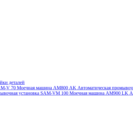
йки деталей
SAM-V 70
Моечная машина АМ800 AK
Автоматическая промыво
мывочная установка SAM-VM 100
Моечная машина AM900 LK
А