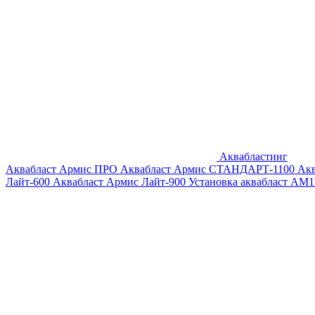
Аквабластинг
Аквабласт Армис ПРО
Аквабласт Армис СТАНДАРТ-1100
Ак
Лайт-600
Аквабласт Армис Лайт-900
Установка аквабласт AM