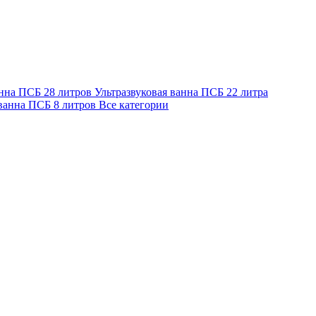
анна ПСБ 28 литров
Ультразвуковая ванна ПСБ 22 литра
 ванна ПСБ 8 литров
Все категории