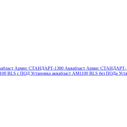
вабласт Армис СТАНДАРТ-1300
Аквабласт Армис СТАНДАРТ-
1100 BLS с ПОД
Установка аквабласт AM1100 BLS без ПОДа
Уст