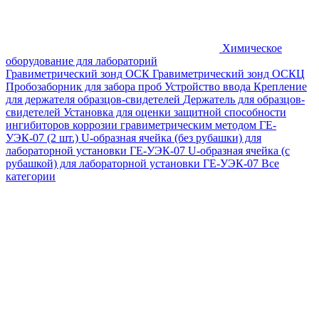
Химическое
оборудование для лабораторий
Гравиметрический зонд ОСК
Гравиметрический зонд ОСКЦ
Пробозаборник для забора проб
Устройство ввода
Крепление
для держателя образцов-свидетелей
Держатель для образцов-
свидетелей
Установка для оценки защитной способности
ингибиторов коррозии гравиметрическим методом ГЕ-
УЭК-07 (2 шт.)
U-образная ячейка (без рубашки) для
лабораторной установки ГЕ-УЭК-07
U-образная ячейка (с
рубашкой) для лабораторной установки ГЕ-УЭК-07
Все
категории