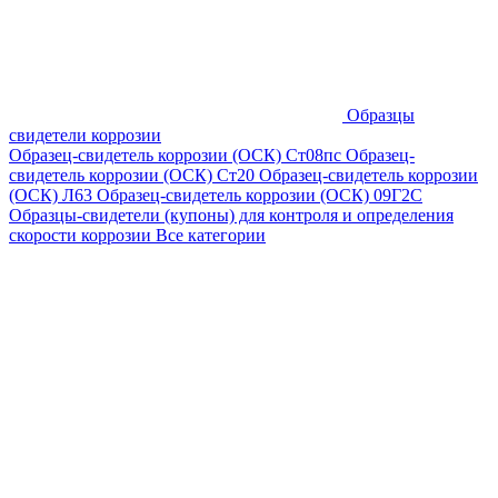
Образцы
свидетели коррозии
Образец-свидетель коррозии (ОСК) Ст08пс
Образец-
свидетель коррозии (ОСК) Ст20
Образец-свидетель коррозии
(ОСК) Л63
Образец-свидетель коррозии (ОСК) 09Г2С
Образцы-свидетели (купоны) для контроля и определения
скорости коррозии
Все категории