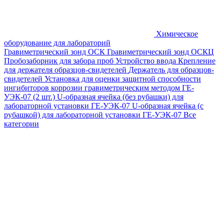
Химическое
оборудование для лабораторий
Гравиметрический зонд ОСК
Гравиметрический зонд ОСКЦ
Пробозаборник для забора проб
Устройство ввода
Крепление
для держателя образцов-свидетелей
Держатель для образцов-
свидетелей
Установка для оценки защитной способности
ингибиторов коррозии гравиметрическим методом ГЕ-
УЭК-07 (2 шт.)
U-образная ячейка (без рубашки) для
лабораторной установки ГЕ-УЭК-07
U-образная ячейка (с
рубашкой) для лабораторной установки ГЕ-УЭК-07
Все
категории