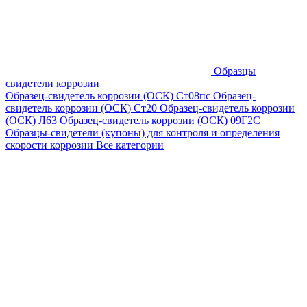
Образцы
свидетели коррозии
Образец-свидетель коррозии (ОСК) Ст08пс
Образец-
свидетель коррозии (ОСК) Ст20
Образец-свидетель коррозии
(ОСК) Л63
Образец-свидетель коррозии (ОСК) 09Г2С
Образцы-свидетели (купоны) для контроля и определения
скорости коррозии
Все категории