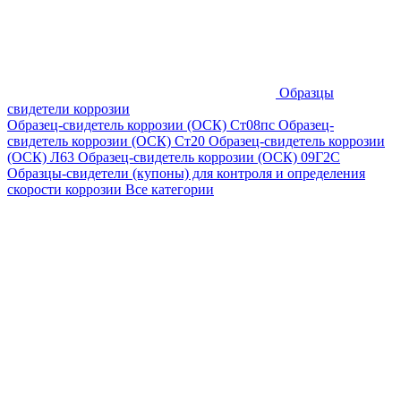
Образцы
свидетели коррозии
Образец-свидетель коррозии (ОСК) Ст08пс
Образец-
свидетель коррозии (ОСК) Ст20
Образец-свидетель коррозии
(ОСК) Л63
Образец-свидетель коррозии (ОСК) 09Г2С
Образцы-свидетели (купоны) для контроля и определения
скорости коррозии
Все категории