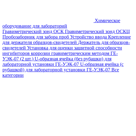
Химическое
оборудование для лабораторий
Гравиметрический зонд ОСК
Гравиметрический зонд ОСКЦ
Пробозаборник для забора проб
Устройство ввода
Крепление
для держателя образцов-свидетелей
Держатель для образцов-
свидетелей
Установка для оценки защитной способности
ингибиторов коррозии гравиметрическим методом ГЕ-
УЭК-07 (2 шт.)
U-образная ячейка (без рубашки) для
лабораторной установки ГЕ-УЭК-07
U-образная ячейка (с
рубашкой) для лабораторной установки ГЕ-УЭК-07
Все
категории