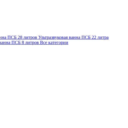
анна ПСБ 28 литров
Ультразвуковая ванна ПСБ 22 литра
 ванна ПСБ 8 литров
Все категории