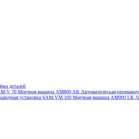
йки деталей
SAM-V 70
Моечная машина АМ800 AK
Автоматическая промыво
мывочная установка SAM-VM 100
Моечная машина AM900 LK
А