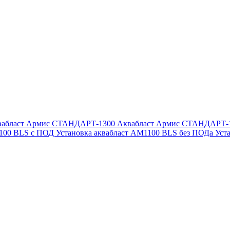
вабласт Армис СТАНДАРТ-1300
Аквабласт Армис СТАНДАРТ-
1100 BLS с ПОД
Установка аквабласт AM1100 BLS без ПОДа
Уст