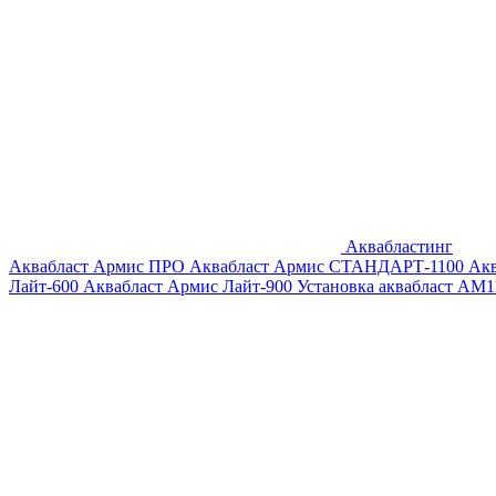
Аквабластинг
Аквабласт Армис ПРО
Аквабласт Армис СТАНДАРТ-1100
Ак
Лайт-600
Аквабласт Армис Лайт-900
Установка аквабласт AM