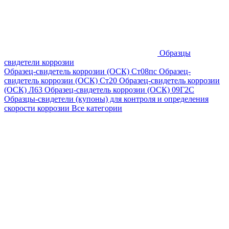
Образцы
свидетели коррозии
Образец-свидетель коррозии (ОСК) Ст08пс
Образец-
свидетель коррозии (ОСК) Ст20
Образец-свидетель коррозии
(ОСК) Л63
Образец-свидетель коррозии (ОСК) 09Г2С
Образцы-свидетели (купоны) для контроля и определения
скорости коррозии
Все категории