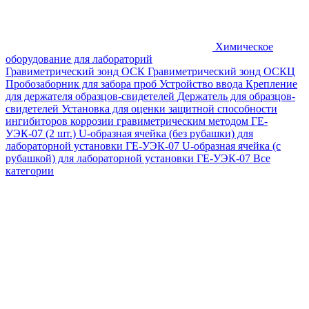
Химическое
оборудование для лабораторий
Гравиметрический зонд ОСК
Гравиметрический зонд ОСКЦ
Пробозаборник для забора проб
Устройство ввода
Крепление
для держателя образцов-свидетелей
Держатель для образцов-
свидетелей
Установка для оценки защитной способности
ингибиторов коррозии гравиметрическим методом ГЕ-
УЭК-07 (2 шт.)
U-образная ячейка (без рубашки) для
лабораторной установки ГЕ-УЭК-07
U-образная ячейка (с
рубашкой) для лабораторной установки ГЕ-УЭК-07
Все
категории