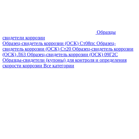
Образцы
свидетели коррозии
Образец-свидетель коррозии (ОСК) Ст08пс
Образец-
свидетель коррозии (ОСК) Ст20
Образец-свидетель коррозии
(ОСК) Л63
Образец-свидетель коррозии (ОСК) 09Г2С
Образцы-свидетели (купоны) для контроля и определения
скорости коррозии
Все категории