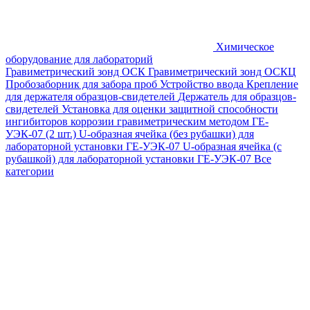
Химическое
оборудование для лабораторий
Гравиметрический зонд ОСК
Гравиметрический зонд ОСКЦ
Пробозаборник для забора проб
Устройство ввода
Крепление
для держателя образцов-свидетелей
Держатель для образцов-
свидетелей
Установка для оценки защитной способности
ингибиторов коррозии гравиметрическим методом ГЕ-
УЭК-07 (2 шт.)
U-образная ячейка (без рубашки) для
лабораторной установки ГЕ-УЭК-07
U-образная ячейка (с
рубашкой) для лабораторной установки ГЕ-УЭК-07
Все
категории