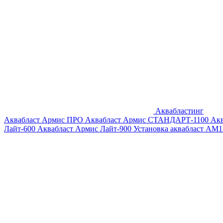
Аквабластинг
Аквабласт Армис ПРО
Аквабласт Армис СТАНДАРТ-1100
Ак
Лайт-600
Аквабласт Армис Лайт-900
Установка аквабласт AM