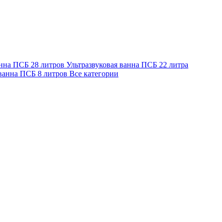
анна ПСБ 28 литров
Ультразвуковая ванна ПСБ 22 литра
 ванна ПСБ 8 литров
Все категории