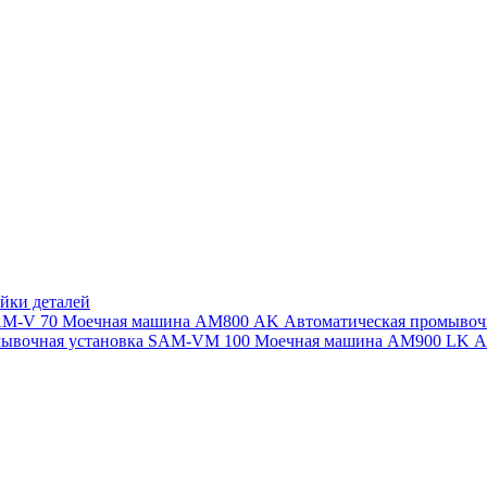
йки деталей
SAM-V 70
Моечная машина АМ800 AK
Автоматическая промыво
мывочная установка SAM-VM 100
Моечная машина AM900 LK
А