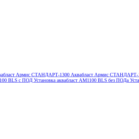
вабласт Армис СТАНДАРТ-1300
Аквабласт Армис СТАНДАРТ-
1100 BLS с ПОД
Установка аквабласт AM1100 BLS без ПОДа
Уст