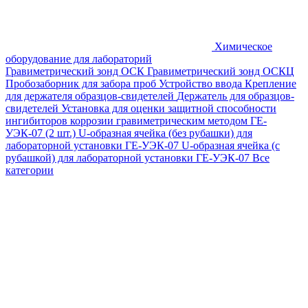
Химическое
оборудование для лабораторий
Гравиметрический зонд ОСК
Гравиметрический зонд ОСКЦ
Пробозаборник для забора проб
Устройство ввода
Крепление
для держателя образцов-свидетелей
Держатель для образцов-
свидетелей
Установка для оценки защитной способности
ингибиторов коррозии гравиметрическим методом ГЕ-
УЭК-07 (2 шт.)
U-образная ячейка (без рубашки) для
лабораторной установки ГЕ-УЭК-07
U-образная ячейка (с
рубашкой) для лабораторной установки ГЕ-УЭК-07
Все
категории