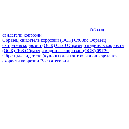
Образцы
свидетели коррозии
Образец-свидетель коррозии (ОСК) Ст08пс
Образец-
свидетель коррозии (ОСК) Ст20
Образец-свидетель коррозии
(ОСК) Л63
Образец-свидетель коррозии (ОСК) 09Г2С
Образцы-свидетели (купоны) для контроля и определения
скорости коррозии
Все категории