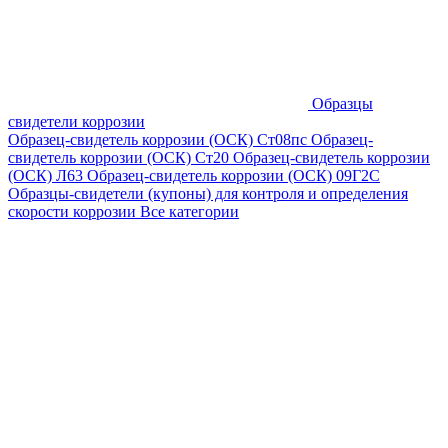
Образцы
свидетели коррозии
Образец-свидетель коррозии (ОСК) Ст08пс
Образец-
свидетель коррозии (ОСК) Ст20
Образец-свидетель коррозии
(ОСК) Л63
Образец-свидетель коррозии (ОСК) 09Г2С
Образцы-свидетели (купоны) для контроля и определения
скорости коррозии
Все категории