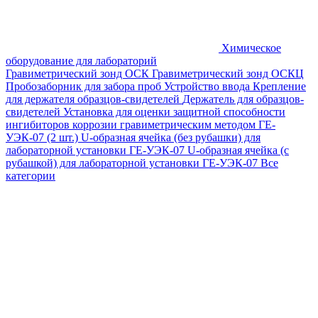
Химическое
оборудование для лабораторий
Гравиметрический зонд ОСК
Гравиметрический зонд ОСКЦ
Пробозаборник для забора проб
Устройство ввода
Крепление
для держателя образцов-свидетелей
Держатель для образцов-
свидетелей
Установка для оценки защитной способности
ингибиторов коррозии гравиметрическим методом ГЕ-
УЭК-07 (2 шт.)
U-образная ячейка (без рубашки) для
лабораторной установки ГЕ-УЭК-07
U-образная ячейка (с
рубашкой) для лабораторной установки ГЕ-УЭК-07
Все
категории