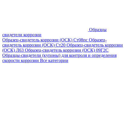
Образцы
свидетели коррозии
Образец-свидетель коррозии (ОСК) Ст08пс
Образец-
свидетель коррозии (ОСК) Ст20
Образец-свидетель коррозии
(ОСК) Л63
Образец-свидетель коррозии (ОСК) 09Г2С
Образцы-свидетели (купоны) для контроля и определения
скорости коррозии
Все категории