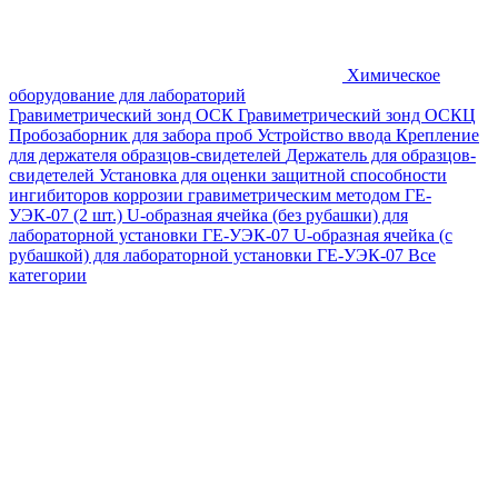
Химическое
оборудование для лабораторий
Гравиметрический зонд ОСК
Гравиметрический зонд ОСКЦ
Пробозаборник для забора проб
Устройство ввода
Крепление
для держателя образцов-свидетелей
Держатель для образцов-
свидетелей
Установка для оценки защитной способности
ингибиторов коррозии гравиметрическим методом ГЕ-
УЭК-07 (2 шт.)
U-образная ячейка (без рубашки) для
лабораторной установки ГЕ-УЭК-07
U-образная ячейка (с
рубашкой) для лабораторной установки ГЕ-УЭК-07
Все
категории