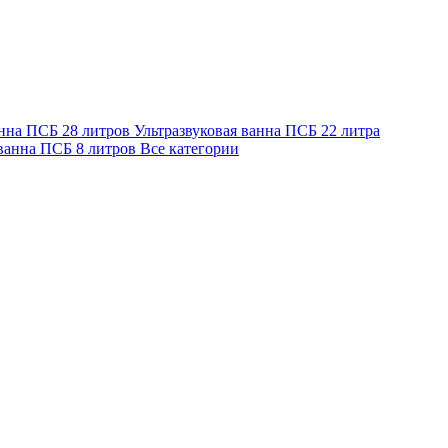
анна ПСБ 28 литров
Ультразвуковая ванна ПСБ 22 литра
 ванна ПСБ 8 литров
Все категории