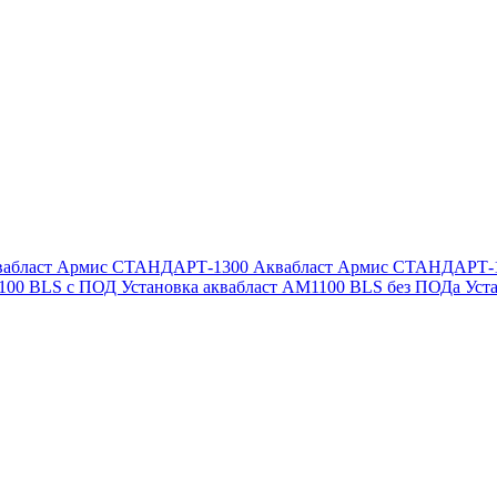
вабласт Армис СТАНДАРТ-1300
Аквабласт Армис СТАНДАРТ-
1100 BLS с ПОД
Установка аквабласт AM1100 BLS без ПОДа
Уст