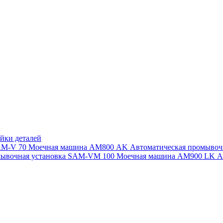
йки деталей
SAM-V 70
Моечная машина АМ800 AK
Автоматическая промыво
мывочная установка SAM-VM 100
Моечная машина AM900 LK
А