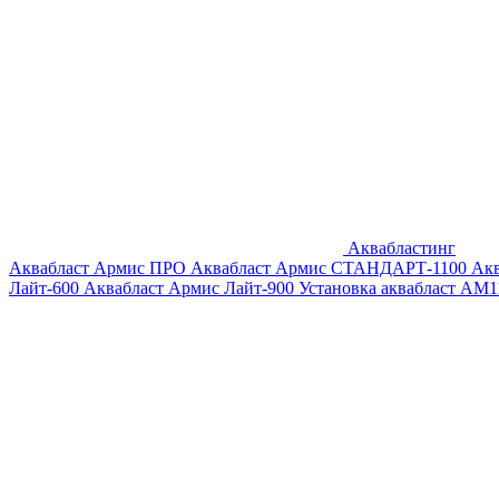
Аквабластинг
Аквабласт Армис ПРО
Аквабласт Армис СТАНДАРТ-1100
Ак
Лайт-600
Аквабласт Армис Лайт-900
Установка аквабласт AM