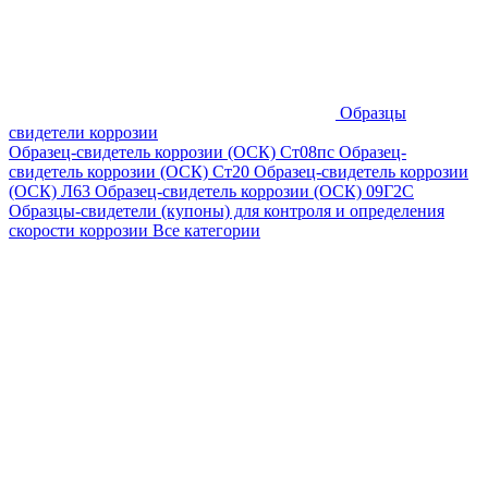
Образцы
свидетели коррозии
Образец-свидетель коррозии (ОСК) Ст08пс
Образец-
свидетель коррозии (ОСК) Ст20
Образец-свидетель коррозии
(ОСК) Л63
Образец-свидетель коррозии (ОСК) 09Г2С
Образцы-свидетели (купоны) для контроля и определения
скорости коррозии
Все категории