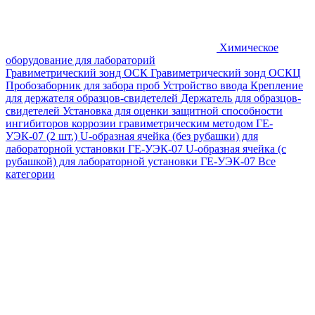
Химическое
оборудование для лабораторий
Гравиметрический зонд ОСК
Гравиметрический зонд ОСКЦ
Пробозаборник для забора проб
Устройство ввода
Крепление
для держателя образцов-свидетелей
Держатель для образцов-
свидетелей
Установка для оценки защитной способности
ингибиторов коррозии гравиметрическим методом ГЕ-
УЭК-07 (2 шт.)
U-образная ячейка (без рубашки) для
лабораторной установки ГЕ-УЭК-07
U-образная ячейка (с
рубашкой) для лабораторной установки ГЕ-УЭК-07
Все
категории