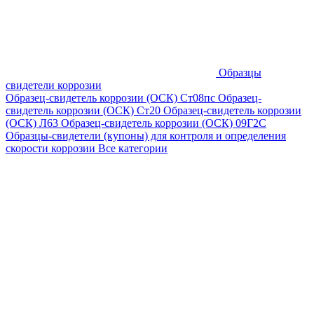
Образцы
свидетели коррозии
Образец-свидетель коррозии (ОСК) Ст08пс
Образец-
свидетель коррозии (ОСК) Ст20
Образец-свидетель коррозии
(ОСК) Л63
Образец-свидетель коррозии (ОСК) 09Г2С
Образцы-свидетели (купоны) для контроля и определения
скорости коррозии
Все категории