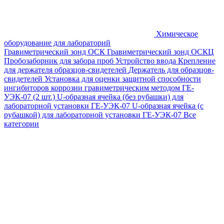
Химическое
оборудование для лабораторий
Гравиметрический зонд ОСК
Гравиметрический зонд ОСКЦ
Пробозаборник для забора проб
Устройство ввода
Крепление
для держателя образцов-свидетелей
Держатель для образцов-
свидетелей
Установка для оценки защитной способности
ингибиторов коррозии гравиметрическим методом ГЕ-
УЭК-07 (2 шт.)
U-образная ячейка (без рубашки) для
лабораторной установки ГЕ-УЭК-07
U-образная ячейка (с
рубашкой) для лабораторной установки ГЕ-УЭК-07
Все
категории