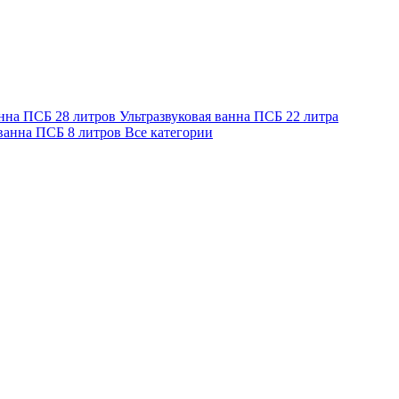
анна ПСБ 28 литров
Ультразвуковая ванна ПСБ 22 литра
 ванна ПСБ 8 литров
Все категории