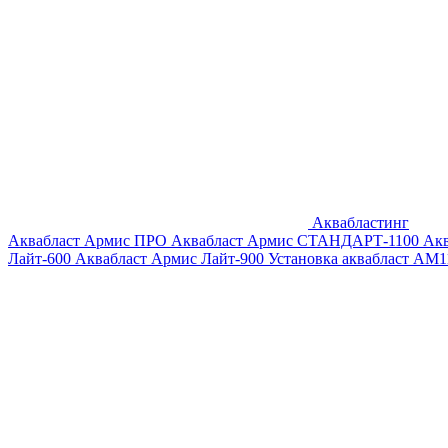
Аквабластинг
Аквабласт Армис ПРО
Аквабласт Армис СТАНДАРТ-1100
Ак
Лайт-600
Аквабласт Армис Лайт-900
Установка аквабласт AM