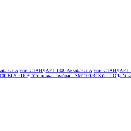
вабласт Армис СТАНДАРТ-1300
Аквабласт Армис СТАНДАРТ-
1100 BLS с ПОД
Установка аквабласт AM1100 BLS без ПОДа
Уст