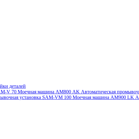
йки деталей
SAM-V 70
Моечная машина АМ800 AK
Автоматическая промыво
мывочная установка SAM-VM 100
Моечная машина AM900 LK
А