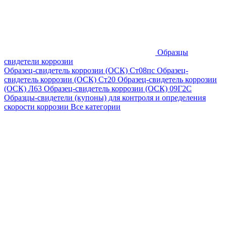
Образцы
свидетели коррозии
Образец-свидетель коррозии (ОСК) Ст08пс
Образец-
свидетель коррозии (ОСК) Ст20
Образец-свидетель коррозии
(ОСК) Л63
Образец-свидетель коррозии (ОСК) 09Г2С
Образцы-свидетели (купоны) для контроля и определения
скорости коррозии
Все категории