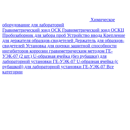
Химическое
оборудование для лабораторий
Гравиметрический зонд ОСК
Гравиметрический зонд ОСКЦ
Пробозаборник для забора проб
Устройство ввода
Крепление
для держателя образцов-свидетелей
Держатель для образцов-
свидетелей
Установка для оценки защитной способности
ингибиторов коррозии гравиметрическим методом ГЕ-
УЭК-07 (2 шт.)
U-образная ячейка (без рубашки) для
лабораторной установки ГЕ-УЭК-07
U-образная ячейка (с
рубашкой) для лабораторной установки ГЕ-УЭК-07
Все
категории