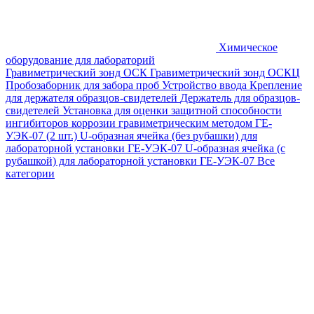
Химическое
оборудование для лабораторий
Гравиметрический зонд ОСК
Гравиметрический зонд ОСКЦ
Пробозаборник для забора проб
Устройство ввода
Крепление
для держателя образцов-свидетелей
Держатель для образцов-
свидетелей
Установка для оценки защитной способности
ингибиторов коррозии гравиметрическим методом ГЕ-
УЭК-07 (2 шт.)
U-образная ячейка (без рубашки) для
лабораторной установки ГЕ-УЭК-07
U-образная ячейка (с
рубашкой) для лабораторной установки ГЕ-УЭК-07
Все
категории