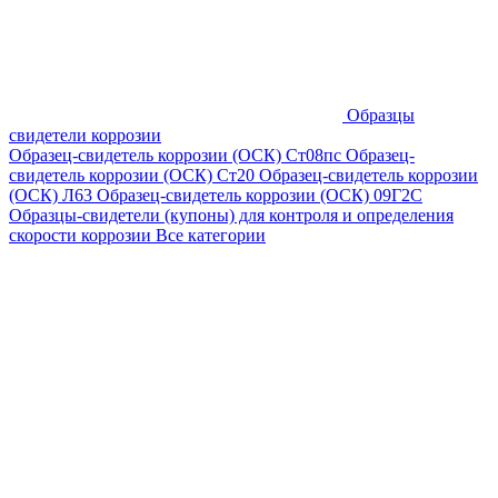
Образцы
свидетели коррозии
Образец-свидетель коррозии (ОСК) Ст08пс
Образец-
свидетель коррозии (ОСК) Ст20
Образец-свидетель коррозии
(ОСК) Л63
Образец-свидетель коррозии (ОСК) 09Г2С
Образцы-свидетели (купоны) для контроля и определения
скорости коррозии
Все категории