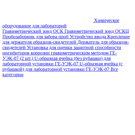
Химическое
оборудование для лабораторий
Гравиметрический зонд ОСК
Гравиметрический зонд ОСКЦ
Пробозаборник для забора проб
Устройство ввода
Крепление
для держателя образцов-свидетелей
Держатель для образцов-
свидетелей
Установка для оценки защитной способности
ингибиторов коррозии гравиметрическим методом ГЕ-
УЭК-07 (2 шт.)
U-образная ячейка (без рубашки) для
лабораторной установки ГЕ-УЭК-07
U-образная ячейка (с
рубашкой) для лабораторной установки ГЕ-УЭК-07
Все
категории