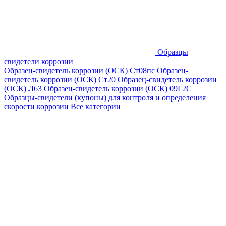
Образцы
свидетели коррозии
Образец-свидетель коррозии (ОСК) Ст08пс
Образец-
свидетель коррозии (ОСК) Ст20
Образец-свидетель коррозии
(ОСК) Л63
Образец-свидетель коррозии (ОСК) 09Г2С
Образцы-свидетели (купоны) для контроля и определения
скорости коррозии
Все категории