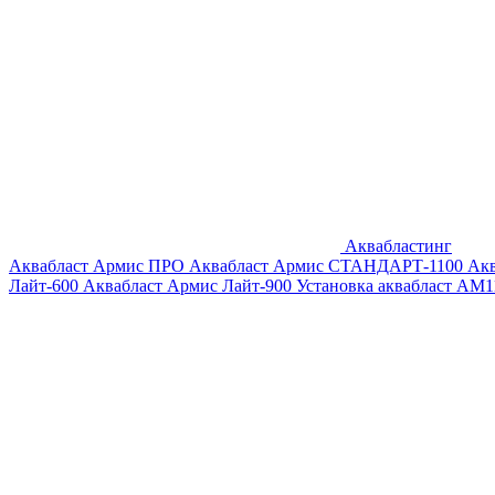
Аквабластинг
Аквабласт Армис ПРО
Аквабласт Армис СТАНДАРТ-1100
Ак
Лайт-600
Аквабласт Армис Лайт-900
Установка аквабласт AM