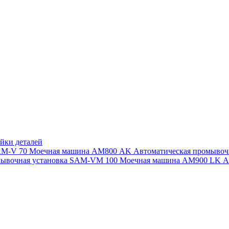
йки деталей
SAM-V 70
Моечная машина АМ800 AK
Автоматическая промыво
мывочная установка SAM-VM 100
Моечная машина AM900 LK
А