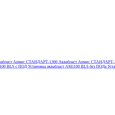
вабласт Армис СТАНДАРТ-1300
Аквабласт Армис СТАНДАРТ-
1100 BLS с ПОД
Установка аквабласт AM1100 BLS без ПОДа
Уст