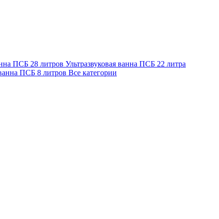
анна ПСБ 28 литров
Ультразвуковая ванна ПСБ 22 литра
 ванна ПСБ 8 литров
Все категории