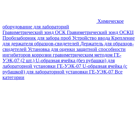
Химическое
оборудование для лабораторий
Гравиметрический зонд ОСК
Гравиметрический зонд ОСКЦ
Пробозаборник для забора проб
Устройство ввода
Крепление
для держателя образцов-свидетелей
Держатель для образцов-
свидетелей
Установка для оценки защитной способности
ингибиторов коррозии гравиметрическим методом ГЕ-
УЭК-07 (2 шт.)
U-образная ячейка (без рубашки) для
лабораторной установки ГЕ-УЭК-07
U-образная ячейка (с
рубашкой) для лабораторной установки ГЕ-УЭК-07
Все
категории