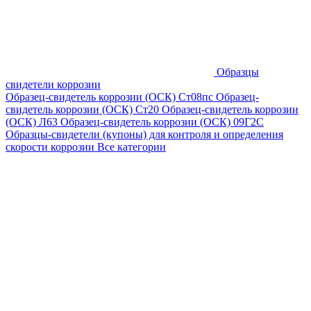
Образцы
свидетели коррозии
Образец-свидетель коррозии (ОСК) Ст08пс
Образец-
свидетель коррозии (ОСК) Ст20
Образец-свидетель коррозии
(ОСК) Л63
Образец-свидетель коррозии (ОСК) 09Г2С
Образцы-свидетели (купоны) для контроля и определения
скорости коррозии
Все категории