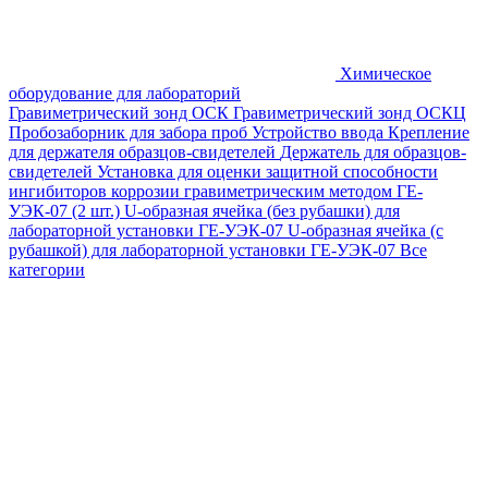
Химическое
оборудование для лабораторий
Гравиметрический зонд ОСК
Гравиметрический зонд ОСКЦ
Пробозаборник для забора проб
Устройство ввода
Крепление
для держателя образцов-свидетелей
Держатель для образцов-
свидетелей
Установка для оценки защитной способности
ингибиторов коррозии гравиметрическим методом ГЕ-
УЭК-07 (2 шт.)
U-образная ячейка (без рубашки) для
лабораторной установки ГЕ-УЭК-07
U-образная ячейка (с
рубашкой) для лабораторной установки ГЕ-УЭК-07
Все
категории