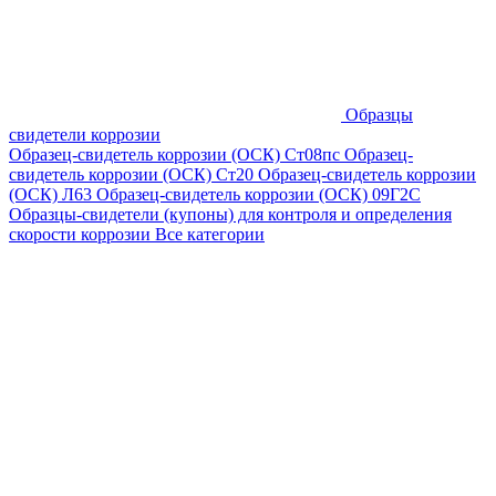
Образцы
свидетели коррозии
Образец-свидетель коррозии (ОСК) Ст08пс
Образец-
свидетель коррозии (ОСК) Ст20
Образец-свидетель коррозии
(ОСК) Л63
Образец-свидетель коррозии (ОСК) 09Г2С
Образцы-свидетели (купоны) для контроля и определения
скорости коррозии
Все категории