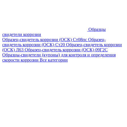
Образцы
свидетели коррозии
Образец-свидетель коррозии (ОСК) Ст08пс
Образец-
свидетель коррозии (ОСК) Ст20
Образец-свидетель коррозии
(ОСК) Л63
Образец-свидетель коррозии (ОСК) 09Г2С
Образцы-свидетели (купоны) для контроля и определения
скорости коррозии
Все категории