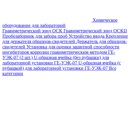
Химическое
оборудование для лабораторий
Гравиметрический зонд ОСК
Гравиметрический зонд ОСКЦ
Пробозаборник для забора проб
Устройство ввода
Крепление
для держателя образцов-свидетелей
Держатель для образцов-
свидетелей
Установка для оценки защитной способности
ингибиторов коррозии гравиметрическим методом ГЕ-
УЭК-07 (2 шт.)
U-образная ячейка (без рубашки) для
лабораторной установки ГЕ-УЭК-07
U-образная ячейка (с
рубашкой) для лабораторной установки ГЕ-УЭК-07
Все
категории