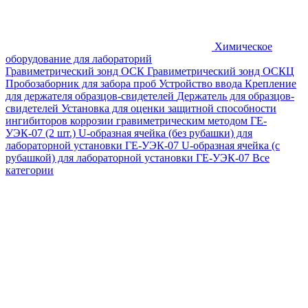
Химическое
оборудование для лабораторий
Гравиметрический зонд ОСК
Гравиметрический зонд ОСКЦ
Пробозаборник для забора проб
Устройство ввода
Крепление
для держателя образцов-свидетелей
Держатель для образцов-
свидетелей
Установка для оценки защитной способности
ингибиторов коррозии гравиметрическим методом ГЕ-
УЭК-07 (2 шт.)
U-образная ячейка (без рубашки) для
лабораторной установки ГЕ-УЭК-07
U-образная ячейка (с
рубашкой) для лабораторной установки ГЕ-УЭК-07
Все
категории