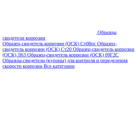
Образцы
свидетели коррозии
Образец-свидетель коррозии (ОСК) Ст08пс
Образец-
свидетель коррозии (ОСК) Ст20
Образец-свидетель коррозии
(ОСК) Л63
Образец-свидетель коррозии (ОСК) 09Г2С
Образцы-свидетели (купоны) для контроля и определения
скорости коррозии
Все категории