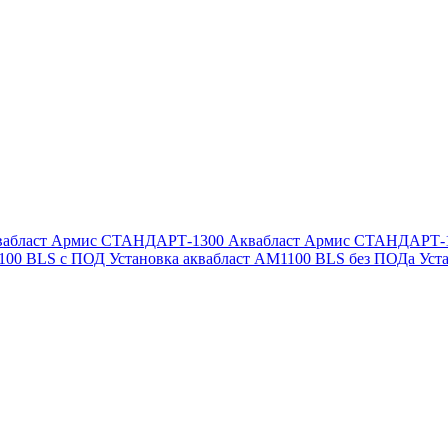
вабласт Армис СТАНДАРТ-1300
Аквабласт Армис СТАНДАРТ-
1100 BLS с ПОД
Установка аквабласт AM1100 BLS без ПОДа
Уст