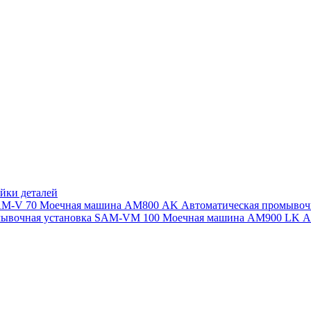
йки деталей
SAM-V 70
Моечная машина АМ800 AK
Автоматическая промыво
мывочная установка SAM-VM 100
Моечная машина AM900 LK
А