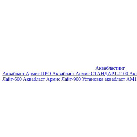
Аквабластинг
Аквабласт Армис ПРО
Аквабласт Армис СТАНДАРТ-1100
Ак
Лайт-600
Аквабласт Армис Лайт-900
Установка аквабласт AM