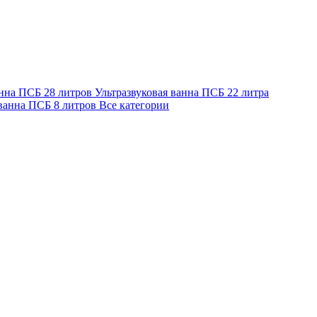
анна ПСБ 28 литров
Ультразвуковая ванна ПСБ 22 литра
 ванна ПСБ 8 литров
Все категории