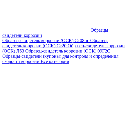
Образцы
свидетели коррозии
Образец-свидетель коррозии (ОСК) Ст08пс
Образец-
свидетель коррозии (ОСК) Ст20
Образец-свидетель коррозии
(ОСК) Л63
Образец-свидетель коррозии (ОСК) 09Г2С
Образцы-свидетели (купоны) для контроля и определения
скорости коррозии
Все категории