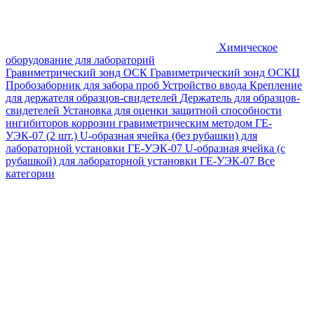
Химическое
оборудование для лабораторий
Гравиметрический зонд ОСК
Гравиметрический зонд ОСКЦ
Пробозаборник для забора проб
Устройство ввода
Крепление
для держателя образцов-свидетелей
Держатель для образцов-
свидетелей
Установка для оценки защитной способности
ингибиторов коррозии гравиметрическим методом ГЕ-
УЭК-07 (2 шт.)
U-образная ячейка (без рубашки) для
лабораторной установки ГЕ-УЭК-07
U-образная ячейка (с
рубашкой) для лабораторной установки ГЕ-УЭК-07
Все
категории