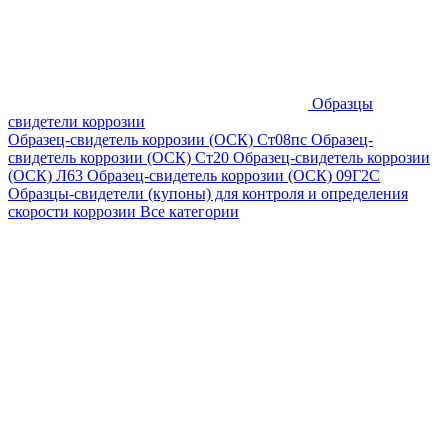
Образцы
свидетели коррозии
Образец-свидетель коррозии (ОСК) Ст08пс
Образец-
свидетель коррозии (ОСК) Ст20
Образец-свидетель коррозии
(ОСК) Л63
Образец-свидетель коррозии (ОСК) 09Г2С
Образцы-свидетели (купоны) для контроля и определения
скорости коррозии
Все категории