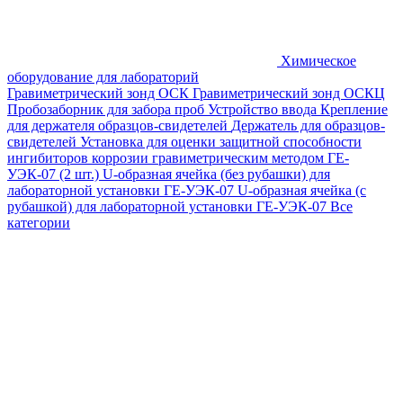
Химическое
оборудование для лабораторий
Гравиметрический зонд ОСК
Гравиметрический зонд ОСКЦ
Пробозаборник для забора проб
Устройство ввода
Крепление
для держателя образцов-свидетелей
Держатель для образцов-
свидетелей
Установка для оценки защитной способности
ингибиторов коррозии гравиметрическим методом ГЕ-
УЭК-07 (2 шт.)
U-образная ячейка (без рубашки) для
лабораторной установки ГЕ-УЭК-07
U-образная ячейка (с
рубашкой) для лабораторной установки ГЕ-УЭК-07
Все
категории