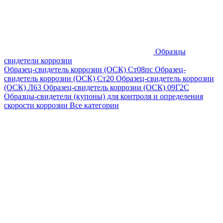
Образцы
свидетели коррозии
Образец-свидетель коррозии (ОСК) Ст08пс
Образец-
свидетель коррозии (ОСК) Ст20
Образец-свидетель коррозии
(ОСК) Л63
Образец-свидетель коррозии (ОСК) 09Г2С
Образцы-свидетели (купоны) для контроля и определения
скорости коррозии
Все категории