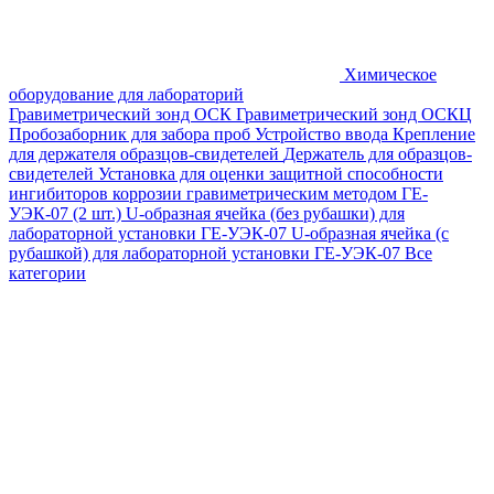
Химическое
оборудование для лабораторий
Гравиметрический зонд ОСК
Гравиметрический зонд ОСКЦ
Пробозаборник для забора проб
Устройство ввода
Крепление
для держателя образцов-свидетелей
Держатель для образцов-
свидетелей
Установка для оценки защитной способности
ингибиторов коррозии гравиметрическим методом ГЕ-
УЭК-07 (2 шт.)
U-образная ячейка (без рубашки) для
лабораторной установки ГЕ-УЭК-07
U-образная ячейка (с
рубашкой) для лабораторной установки ГЕ-УЭК-07
Все
категории