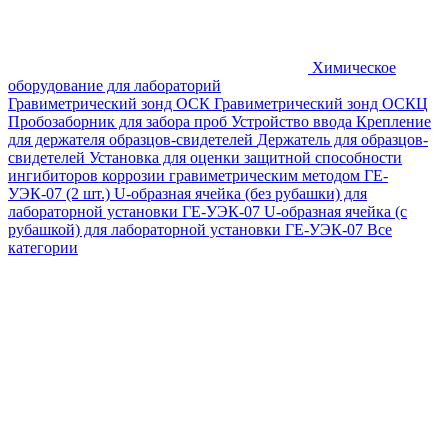
Химическое
оборудование для лабораторий
Гравиметрический зонд ОСК
Гравиметрический зонд ОСКЦ
Пробозаборник для забора проб
Устройство ввода
Крепление
для держателя образцов-свидетелей
Держатель для образцов-
свидетелей
Установка для оценки защитной способности
ингибиторов коррозии гравиметрическим методом ГЕ-
УЭК-07 (2 шт.)
U-образная ячейка (без рубашки) для
лабораторной установки ГЕ-УЭК-07
U-образная ячейка (с
рубашкой) для лабораторной установки ГЕ-УЭК-07
Все
категории