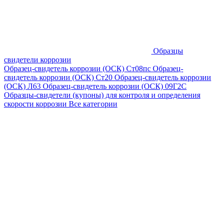
Образцы
свидетели коррозии
Образец-свидетель коррозии (ОСК) Ст08пс
Образец-
свидетель коррозии (ОСК) Ст20
Образец-свидетель коррозии
(ОСК) Л63
Образец-свидетель коррозии (ОСК) 09Г2С
Образцы-свидетели (купоны) для контроля и определения
скорости коррозии
Все категории