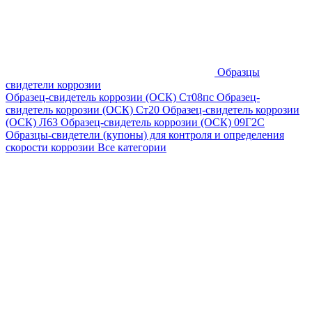
Образцы
свидетели коррозии
Образец-свидетель коррозии (ОСК) Ст08пс
Образец-
свидетель коррозии (ОСК) Ст20
Образец-свидетель коррозии
(ОСК) Л63
Образец-свидетель коррозии (ОСК) 09Г2С
Образцы-свидетели (купоны) для контроля и определения
скорости коррозии
Все категории