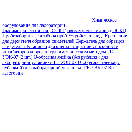
Химическое
оборудование для лабораторий
Гравиметрический зонд ОСК
Гравиметрический зонд ОСКЦ
Пробозаборник для забора проб
Устройство ввода
Крепление
для держателя образцов-свидетелей
Держатель для образцов-
свидетелей
Установка для оценки защитной способности
ингибиторов коррозии гравиметрическим методом ГЕ-
УЭК-07 (2 шт.)
U-образная ячейка (без рубашки) для
лабораторной установки ГЕ-УЭК-07
U-образная ячейка (с
рубашкой) для лабораторной установки ГЕ-УЭК-07
Все
категории