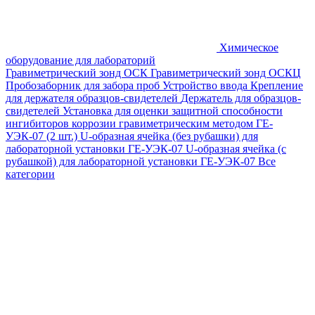
Химическое
оборудование для лабораторий
Гравиметрический зонд ОСК
Гравиметрический зонд ОСКЦ
Пробозаборник для забора проб
Устройство ввода
Крепление
для держателя образцов-свидетелей
Держатель для образцов-
свидетелей
Установка для оценки защитной способности
ингибиторов коррозии гравиметрическим методом ГЕ-
УЭК-07 (2 шт.)
U-образная ячейка (без рубашки) для
лабораторной установки ГЕ-УЭК-07
U-образная ячейка (с
рубашкой) для лабораторной установки ГЕ-УЭК-07
Все
категории