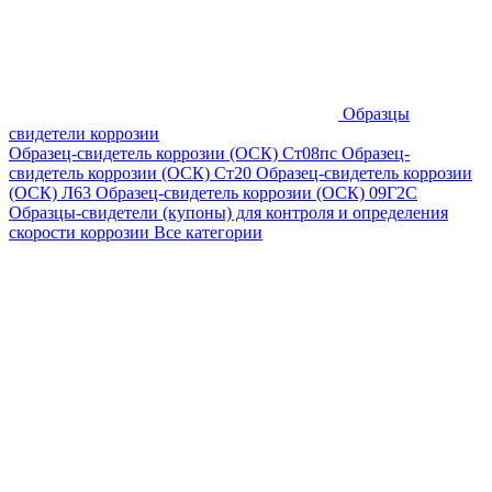
Образцы
свидетели коррозии
Образец-свидетель коррозии (ОСК) Ст08пс
Образец-
свидетель коррозии (ОСК) Ст20
Образец-свидетель коррозии
(ОСК) Л63
Образец-свидетель коррозии (ОСК) 09Г2С
Образцы-свидетели (купоны) для контроля и определения
скорости коррозии
Все категории