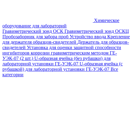
Химическое
оборудование для лабораторий
Гравиметрический зонд ОСК
Гравиметрический зонд ОСКЦ
Пробозаборник для забора проб
Устройство ввода
Крепление
для держателя образцов-свидетелей
Держатель для образцов-
свидетелей
Установка для оценки защитной способности
ингибиторов коррозии гравиметрическим методом ГЕ-
УЭК-07 (2 шт.)
U-образная ячейка (без рубашки) для
лабораторной установки ГЕ-УЭК-07
U-образная ячейка (с
рубашкой) для лабораторной установки ГЕ-УЭК-07
Все
категории