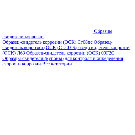
Образцы
свидетели коррозии
Образец-свидетель коррозии (ОСК) Ст08пс
Образец-
свидетель коррозии (ОСК) Ст20
Образец-свидетель коррозии
(ОСК) Л63
Образец-свидетель коррозии (ОСК) 09Г2С
Образцы-свидетели (купоны) для контроля и определения
скорости коррозии
Все категории