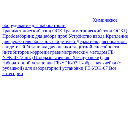
Химическое
оборудование для лабораторий
Гравиметрический зонд ОСК
Гравиметрический зонд ОСКЦ
Пробозаборник для забора проб
Устройство ввода
Крепление
для держателя образцов-свидетелей
Держатель для образцов-
свидетелей
Установка для оценки защитной способности
ингибиторов коррозии гравиметрическим методом ГЕ-
УЭК-07 (2 шт.)
U-образная ячейка (без рубашки) для
лабораторной установки ГЕ-УЭК-07
U-образная ячейка (с
рубашкой) для лабораторной установки ГЕ-УЭК-07
Все
категории