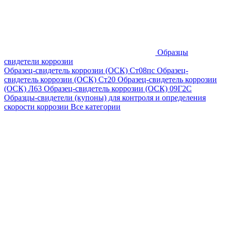
Образцы
свидетели коррозии
Образец-свидетель коррозии (ОСК) Ст08пс
Образец-
свидетель коррозии (ОСК) Ст20
Образец-свидетель коррозии
(ОСК) Л63
Образец-свидетель коррозии (ОСК) 09Г2С
Образцы-свидетели (купоны) для контроля и определения
скорости коррозии
Все категории