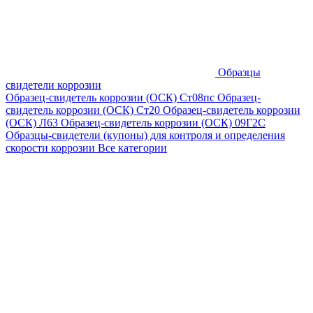
Образцы
свидетели коррозии
Образец-свидетель коррозии (ОСК) Ст08пс
Образец-
свидетель коррозии (ОСК) Ст20
Образец-свидетель коррозии
(ОСК) Л63
Образец-свидетель коррозии (ОСК) 09Г2С
Образцы-свидетели (купоны) для контроля и определения
скорости коррозии
Все категории