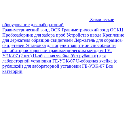
Химическое
оборудование для лабораторий
Гравиметрический зонд ОСК
Гравиметрический зонд ОСКЦ
Пробозаборник для забора проб
Устройство ввода
Крепление
для держателя образцов-свидетелей
Держатель для образцов-
свидетелей
Установка для оценки защитной способности
ингибиторов коррозии гравиметрическим методом ГЕ-
УЭК-07 (2 шт.)
U-образная ячейка (без рубашки) для
лабораторной установки ГЕ-УЭК-07
U-образная ячейка (с
рубашкой) для лабораторной установки ГЕ-УЭК-07
Все
категории