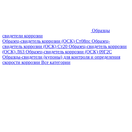
Образцы
свидетели коррозии
Образец-свидетель коррозии (ОСК) Ст08пс
Образец-
свидетель коррозии (ОСК) Ст20
Образец-свидетель коррозии
(ОСК) Л63
Образец-свидетель коррозии (ОСК) 09Г2С
Образцы-свидетели (купоны) для контроля и определения
скорости коррозии
Все категории