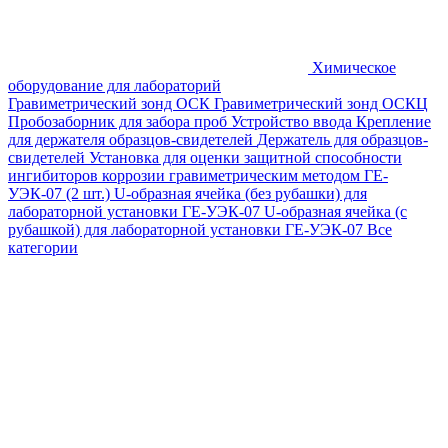
Химическое
оборудование для лабораторий
Гравиметрический зонд ОСК
Гравиметрический зонд ОСКЦ
Пробозаборник для забора проб
Устройство ввода
Крепление
для держателя образцов-свидетелей
Держатель для образцов-
свидетелей
Установка для оценки защитной способности
ингибиторов коррозии гравиметрическим методом ГЕ-
УЭК-07 (2 шт.)
U-образная ячейка (без рубашки) для
лабораторной установки ГЕ-УЭК-07
U-образная ячейка (с
рубашкой) для лабораторной установки ГЕ-УЭК-07
Все
категории