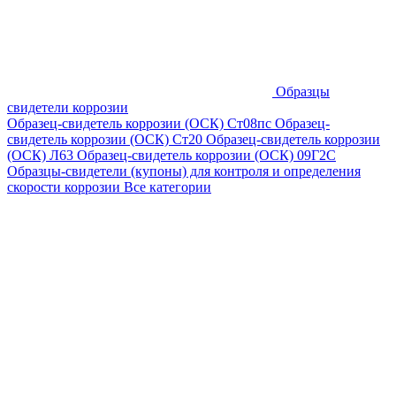
Образцы
свидетели коррозии
Образец-свидетель коррозии (ОСК) Ст08пс
Образец-
свидетель коррозии (ОСК) Ст20
Образец-свидетель коррозии
(ОСК) Л63
Образец-свидетель коррозии (ОСК) 09Г2С
Образцы-свидетели (купоны) для контроля и определения
скорости коррозии
Все категории