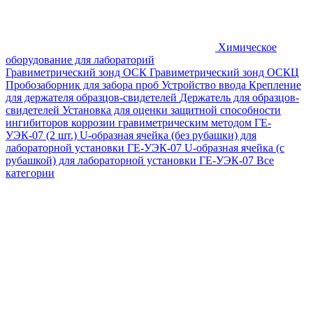
Химическое
оборудование для лабораторий
Гравиметрический зонд ОСК
Гравиметрический зонд ОСКЦ
Пробозаборник для забора проб
Устройство ввода
Крепление
для держателя образцов-свидетелей
Держатель для образцов-
свидетелей
Установка для оценки защитной способности
ингибиторов коррозии гравиметрическим методом ГЕ-
УЭК-07 (2 шт.)
U-образная ячейка (без рубашки) для
лабораторной установки ГЕ-УЭК-07
U-образная ячейка (с
рубашкой) для лабораторной установки ГЕ-УЭК-07
Все
категории